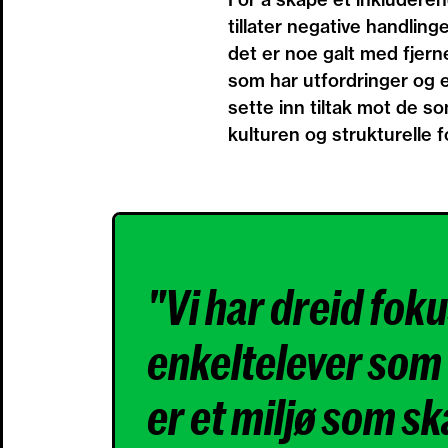
tillater negative handlin
det er noe galt med fjerne
som har utfordringer og e
sette inn tiltak mot de so
kulturen og strukturelle fo
"Vi har dreid foku
enkeltelever som u
er et miljø som s