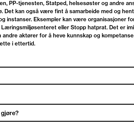
ten, PP-tjenesten, Statped, helsesøster og andre an
ljø. Det kan også være fint å samarbeide med og hen
 og instanser. Eksempler kan være organisasjoner 
Læringsmiljøsenteret eller Stopp hatprat. Det er imid
n andre aktører for å heve kunnskap og kompetanse, 
tte i ettertid.
 og systemer som bidrar til et utrygt miljø på din sk
r elever som faller utenfor eller blir utestengt fra d
t være aktuelt for dere å samarbeide med for å jobb
 gjøre?
n et slikt samarbeid se ut?
iljø, systemene og strukturene slik at ikke alt fokus b