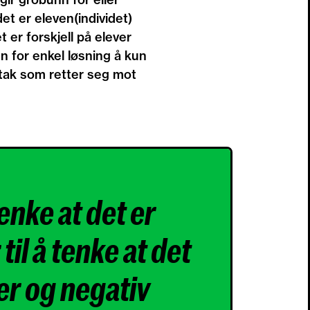
et er eleven(individet)
t er forskjell på elever
n for enkel løsning å kun
iltak som retter seg mot
enke at det er
il å tenke at det
er og negativ