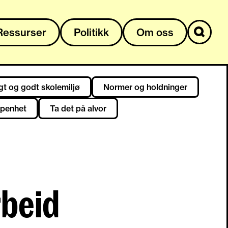
Ressurser
Politikk
Om oss
rygt og godt skolemiljø
Normer og holdninger
åpenhet
Ta det på alvor
rbeid