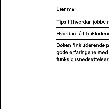
Jobbe helhetlig med sk
Lær mer:
ikke føler seg hverken 
Tips til hvordan jobbe
Jobb med fordommer, h
på alle nivå. I klasser
Hvordan få til inkluder
Boken "Inkluderende pra
gode erfaringene med i
funksjonsnedsettelser,