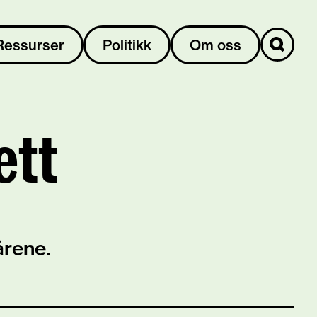
Ressurser
Politikk
Om oss
ett
 årene.