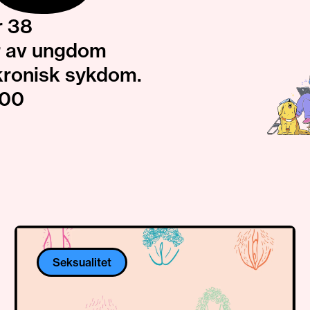
r 38
r av ungdom
kronisk sykdom.
000
Seksualitet