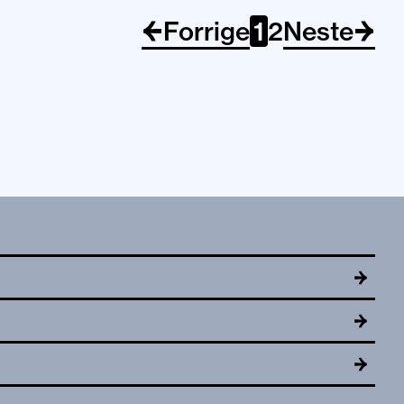
Forrige
1
2
Neste