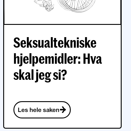
Seksualtekniske
hjelpemidler: Hva
skal jeg si?
Les hele saken