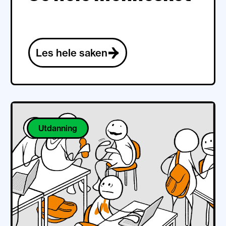
Les hele saken
Utdanning