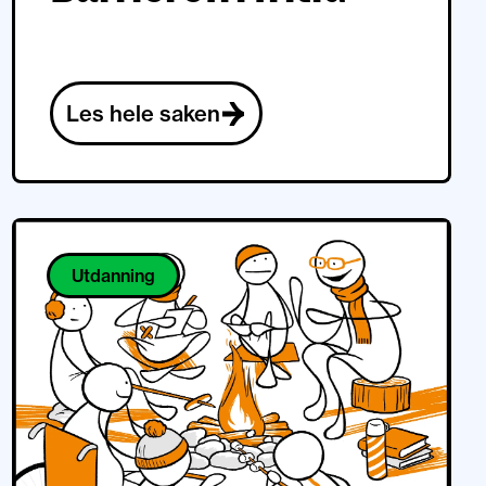
Les hele saken
Utdanning