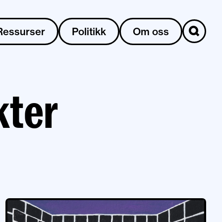
Ressurser
Politikk
Om oss
kter