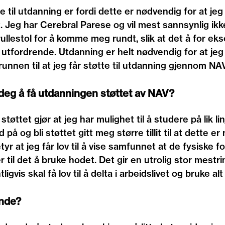
te til utdanning er fordi dette er nødvendig for at jeg
t. Jeg har Cerebral Parese og vil mest sannsynlig ikke
ullestol for å komme meg rundt, slik at det å for ek
rt utfordrende. Utdanning er helt nødvendig for at jeg
runnen til at jeg får støtte til utdanning gjennom NAV
 deg å få utdanningen støttet av NAV?
tøttet gjør at jeg har mulighet til å studere på lik l
 på og bli støttet gitt meg større tillit til at dette er
tyr at jeg får lov til å vise samfunnet at de fysiske 
til det å bruke hodet. Det gir en utrolig stor mestr
igvis skal få lov til å delta i arbeidslivet og bruke alt
ende?