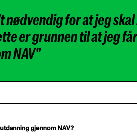
 nødvendig for at jeg skal
te er grunnen til at jeg får 
om NAV"
til utdanning gjennom NAV?