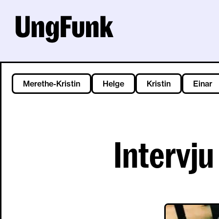
Merethe-Kristin
Helge
Kristin
Einar
Intervj