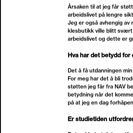
Årsaken til at jeg får støt
arbeidslivet på lengre sik
Jeg er også avhengig av r
klesbutikk ville blitt svæ
arbeidslivet og dette er g
Hva har det betydd for
Det å få utdanningen min s
For meg har det å bli trodd
støtten jeg får fra NAV be
betydning når det kommer 
på at jeg en dag forhåpentl
Er studietiden utfordr