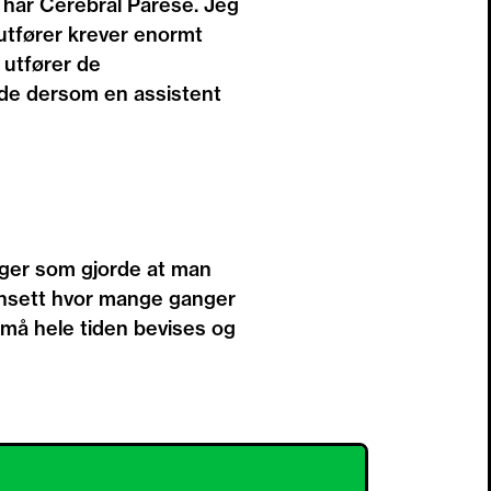
g har Cerebral Parese. Jeg
 utfører krever enormt
 utfører de
nde dersom en assistent
nger som gjorde at man
Uansett hvor mange ganger
t må hele tiden bevises og