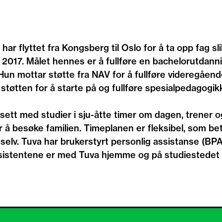
 har flyttet fra Kongsberg til Oslo for å ta opp fag sl
2017. Målet hennes er å fullføre en bachelorutdann
Hun mottar støtte fra NAV for å fullføre videregåend
støtten for å starte på og fullføre spesialpedagogi
 sett med studier i sju-åtte timer om dagen, trener
r å besøke familien. Timeplanen er fleksibel, som be
 selv. Tuva har brukerstyrt personlig assistanse (BPA
ssistentene er med Tuva hjemme og på studiestedet