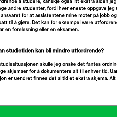
ordrende å studere, kanskje også litt ekstra siden je
ange andre studenter, fordi hver eneste oppgave jeg
 ansvaret for at assistentene mine møter på jobb og
att til å gjøre. Det kan for eksempel være utfordre
ar en forelesning eller en eksamen.
dan studietiden kan bli mindre utfordrende?
studiesituasjonen skulle jeg ønske det fantes ordni
nge skjemaer for å dokumentere alt til enhver tid. 
sjon er uendret finnes det alltid et ekstra skjema. Al