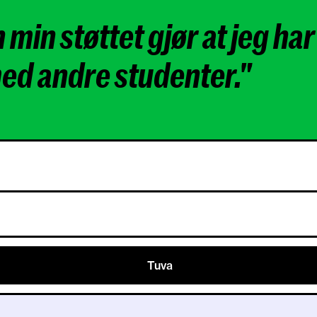
min støttet gjør at jeg har 
med andre studenter."
Tuva