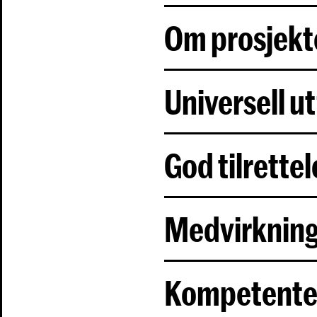
Om prosjekt
Universell u
God tilrette
Medvirknin
Kompetente