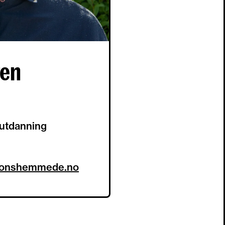
en
 utdanning
jonshemmede.no