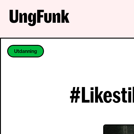
Utdanning
#Likesti