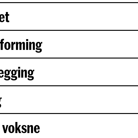
et
tforming
legging
g
 voksne