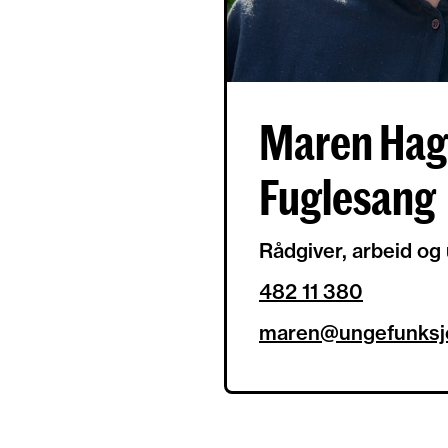
Maren Hag
Fuglesang
Rådgiver, arbeid og
482 11 380
maren@ungefunks