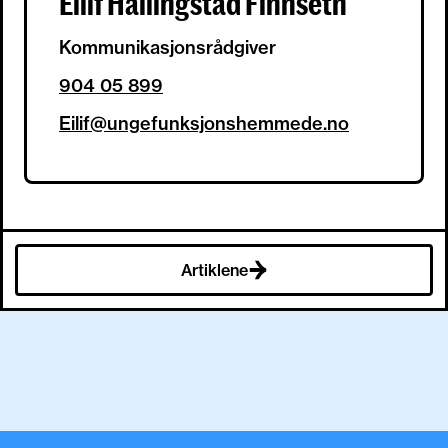
Eilif Hallingstad Finnseth
Kommunikasjonsrådgiver
904 05 899
Eilif@ungefunksjonshemmede.no
Artiklene