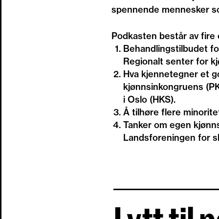
spennende mennesker som
Podkasten består av fire 
Behandlingstilbudet fo
Regionalt senter for 
Hva kjennetegner et g
kjønnsinkongruens (PKI
i Oslo (HKS).
Å tilhøre flere minori
Tanker om egen kjønns
Landsforeningen for sk