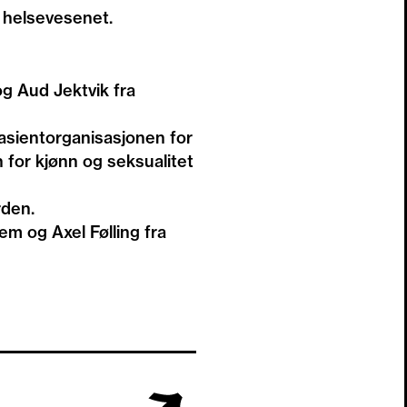
 helsevesenet.
g Aud Jektvik fra
asientorganisasjonen for
 for kjønn og seksualitet
rden.
m og Axel Følling fra