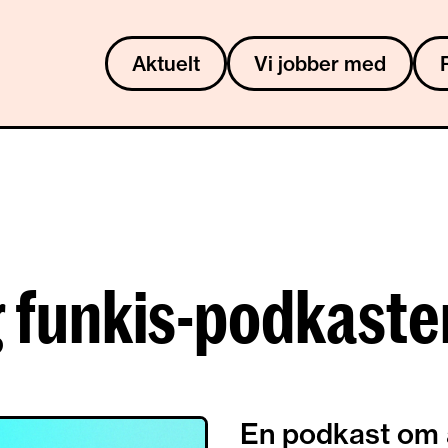
Aktuelt
Vi jobber med
 funkis-podkaste
En podkast om 