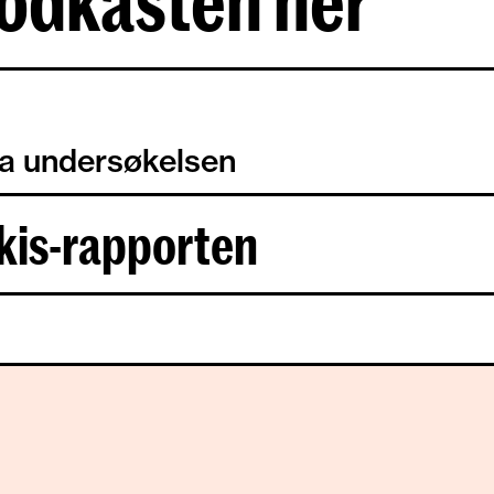
 podkasten her
ra undersøkelsen
kis-rapporten