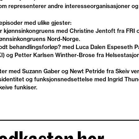
 representerer andre interesseorganisasjoner og
episoder med ulike gjester:
r kjønnsinkongruens med Christine Jentoft fra FRI o
kjønnsinkongruens Nord-Norge.
odt behandlingsforløp? med Luca Dalen Espeseth P
) og Petter Karlsen Winther-Brose fra Helsestasjon
teter med Suzann Gaber og Newt Petride fra Skeiv ve
identitet og funksjonsnedsettelse med Ingrid Thune
eive funkiser.