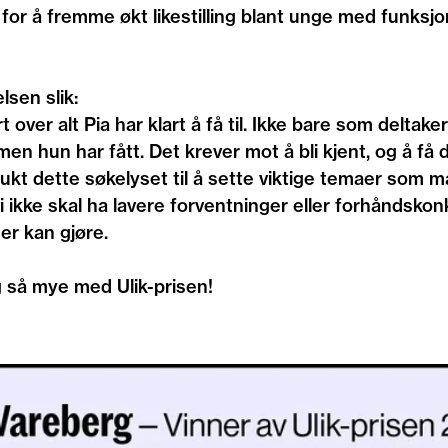
d for å fremme økt likestilling blant unge med funks
lsen slik:
over alt Pia har klart å få til. Ikke bare som deltak
n hun har fått. Det krever mot å bli kjent, og å få
rukt dette søkelyset til å sette viktige temaer som
i ikke skal ha lavere forventninger eller forhåndsko
r kan gjøre.
g så mye med Ulik-prisen!