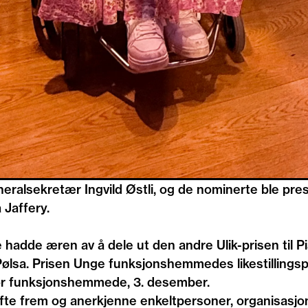
neralsekretær Ingvild Østli, og de nominerte ble pre
 Jaffery.
dde æren av å dele ut den andre Ulik-prisen til P
Pølsa. Prisen Unge funksjonshemmedes likestillingspr
for funksjonshemmede, 3. desember.
løfte frem og anerkjenne enkeltpersoner, organisasjo