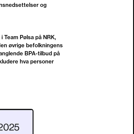
jonsnedsettelser og
er i Team Pølsa på NRK,
 den øvrige befolkningens
 manglende BPA-tilbud på
nkludere hva personer