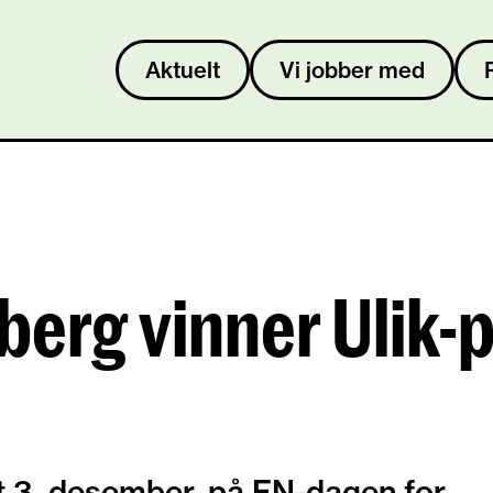
Aktuelt
Vi jobber med
berg vinner Ulik-
ut 3. desember, på FN-dagen for