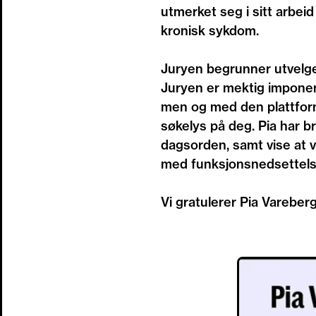
utmerket seg i sitt arbei
kronisk sykdom.
Juryen begrunner utvelge
Juryen er mektig imponert 
men og med den plattforme
søkelys på deg. Pia har b
dagsorden, samt vise at v
med funksjonsnedsettelse
Vi gratulerer Pia Vareber